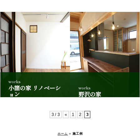
works
小諸の家 リノベーシ
works
ョン
野沢の家
3 / 3
«
1
2
3
ホーム
»
施工例