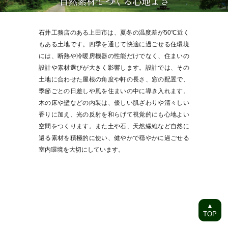
自然素材でつくる心地よさ
石井工務店のある上田市は、夏冬の温度差が50℃近く
もある土地です。四季を通じて快適に過ごせる住環境
には、断熱や冷暖房機器の性能だけでなく、住まいの
設計や素材選びが大きく影響します。設計では、その
土地に合わせた屋根の角度や軒の長さ、窓の配置で、
季節ごとの日差しや風を住まいの中に導き入れます。
木の床や壁などの内装は、優しい肌ざわりや清々しい
香りに加え、光の反射を和らげて視覚的にも心地よい
空間をつくります。また土や石、天然繊維など自然に
還る素材を積極的に使い、健やかで穏やかに過ごせる
室内環境を大切にしています。
▲
TOP