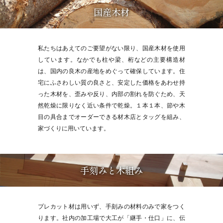
国産木材
私たちはあえてのご要望がない限り、国産木材を使用
しています。なかでも柱や梁、桁などの主要構造材
は、国内の良木の産地をめぐって確保しています。住
宅にふさわしい質の良さと、安定した価格をあわせ持
った木材を、歪みや反り、内部の割れを防ぐため、天
然乾燥に限りなく近い条件で乾燥。１本１本、節や木
目の具合までオーダーできる材木店とタッグを組み、
家づくりに用いています。
手刻みと木組み
プレカット材は用いず、手刻みの材料のみで家をつく
ります。社内の加工場で大工が「継手・仕口」に、伝