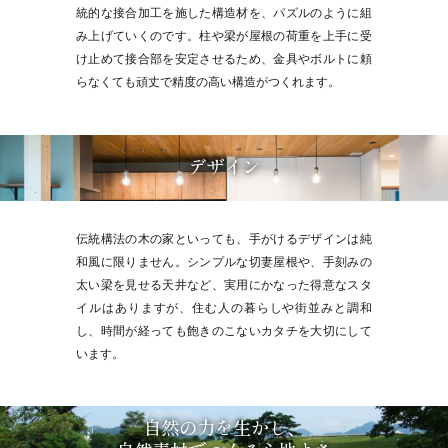
統的な接合加工を施した構造材を、パズルのように組
み上げていくのです。柱や梁が屋根の荷重を上手に受
け止めて接合部を安定させるため、金具やボルトに頼
らなくても頑丈で精度の高い構造がつくれます。
デザイン
伝統構法の木の家といっても、手がけるデザインは純
和風に限りません。シンプルな切妻屋根や、手刻みの
太い梁を見せる天井など、実用にかなった得意なスタ
イルはありますが、住む人の暮らしや街並みと調和
し、時間が経っても飽きのこないカタチを大切にして
います。
自然の力を生かし、